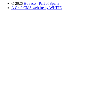
© 2026
Hotraco
-
Part of Speria
A Craft CMS website by WHITE
Back to top