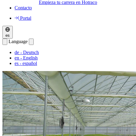
Empieza tu carrera en Hotraco
Contacto
Portal
es
Language
de
- Deutsch
en
- English
es
- español