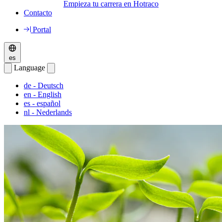
Empieza tu carrera en Hotraco
Contacto
Portal
es
Language
de
- Deutsch
en
- English
es
- español
nl
- Nederlands