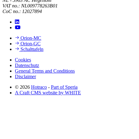
NL - 5963 AC Hegelsom
VAT no.: NL009778263B01
CoC no.: 12027894
Orion-MC
Orion-GC
Schalttafeln
Cookies
Datenschutz
General Terms and Conditions
Disclaimer
© 2026
Hotraco
-
Part of Speria
A Craft CMS website by WHITE
Back to top