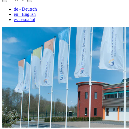
de
- Deutsch
en
- English
es
- español