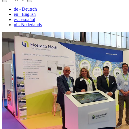
de
- Deutsch
en
- English
es
- español
nl
- Nederlands