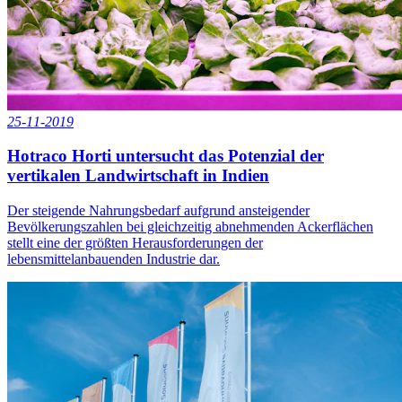
25-11-2019
Hotraco Horti untersucht das Potenzial der
vertikalen Landwirtschaft in Indien
Der steigende Nahrungsbedarf aufgrund ansteigender
Bevölkerungszahlen bei gleichzeitig abnehmenden Ackerflächen
stellt eine der größten Herausforderungen der
lebensmittelanbauenden Industrie dar.