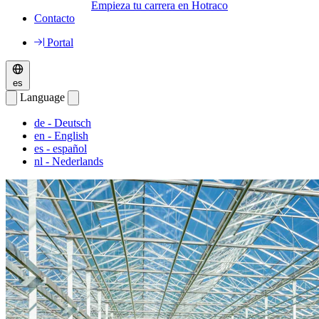
Empieza tu carrera en Hotraco
Contacto
Portal
es
Language
de
- Deutsch
en
- English
es
- español
nl
- Nederlands