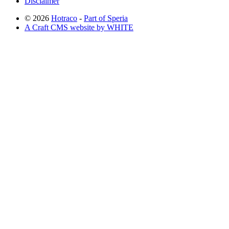
Disclaimer
© 2026
Hotraco
-
Part of Speria
A Craft CMS website by WHITE
Back to top