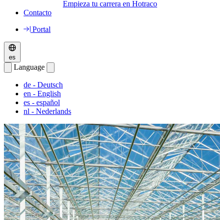
Empieza tu carrera en Hotraco
Contacto
Portal
es
Language
de
- Deutsch
en
- English
es
- español
nl
- Nederlands