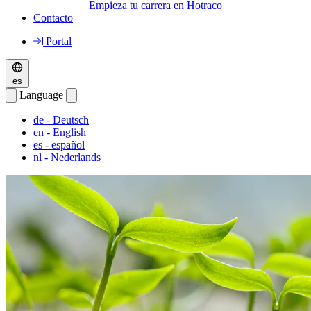
Empieza tu carrera en Hotraco
Contacto
Portal
es
Language
de
- Deutsch
en
- English
es
- español
nl
- Nederlands