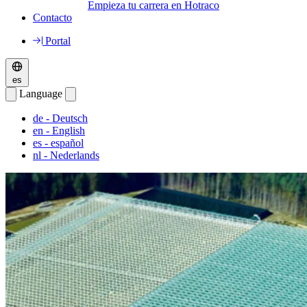
Empieza tu carrera en Hotraco
Contacto
Portal
es
Language
de
- Deutsch
en
- English
es
- español
nl
- Nederlands