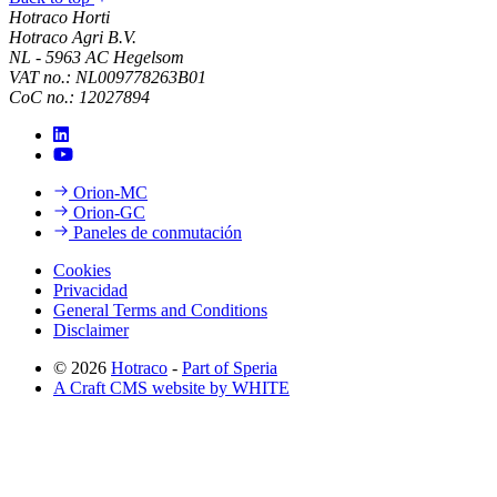
Hotraco Horti
Hotraco Agri B.V.
NL - 5963 AC Hegelsom
VAT no.: NL009778263B01
CoC no.: 12027894
Orion-MC
Orion-GC
Paneles de conmutación
Cookies
Privacidad
General Terms and Conditions
Disclaimer
© 2026
Hotraco
-
Part of Speria
A Craft CMS website by WHITE
Back to top