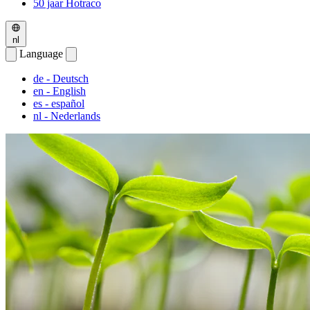
50 jaar Hotraco
nl
Language
de
- Deutsch
en
- English
es
- español
nl
- Nederlands