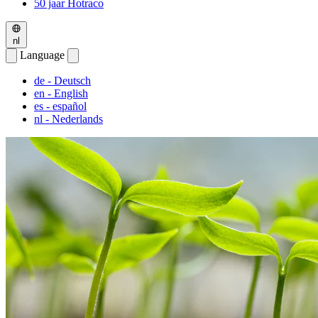
50 jaar Hotraco
nl
Language
de
- Deutsch
en
- English
es
- español
nl
- Nederlands