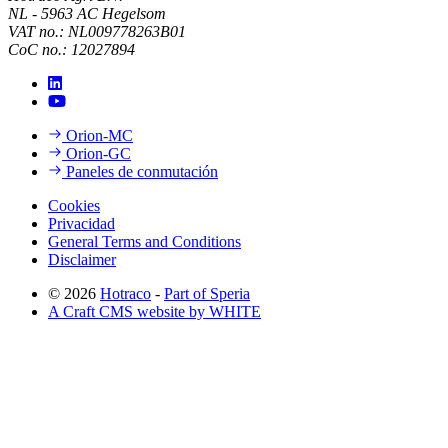
NL - 5963 AC Hegelsom
VAT no.: NL009778263B01
CoC no.: 12027894
Orion-MC
Orion-GC
Paneles de conmutación
Cookies
Privacidad
General Terms and Conditions
Disclaimer
© 2026
Hotraco
-
Part of Speria
A Craft CMS website by WHITE
Back to top