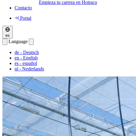
Empieza tu carrera en Hotraco
Contacto
Portal
es
Language
de
- Deutsch
en
- English
es
- español
nl
- Nederlands